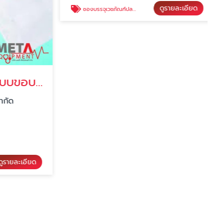
ถุงกระดาษฆ่าเชื้อแบบขอบซ้อน Sterilization paper bags gusseted-paper/paper
ซองบรรจุเวชภัณฑ์ปลอดเชื้อ TYVEK STERILZATION FLAT REEL
กัด
บริษัท เมทต้า อีควิปเมนท์ จำกัด
รายละเอียด
ดูรายละเอียด
ซองบรรจุเวชภัณฑ์ปลอดเชื้อ TYVEK STERILZATION FLAT REEL