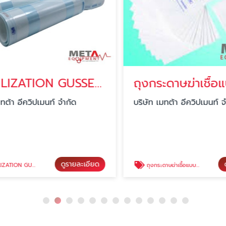
STERILIZATION GUSSETED ROLL
ต้า อีควิปเมนท์ จำกัด
บริษัท เมทต้า อีควิปเมนท์ จำ
ดูรายละเอียด
ดู
 GUSSETED ROLL
ถุงกระดาษฆ่าเชื้อแบบขอบซ้อน Sterilization paper bags gusseted-paper/paper