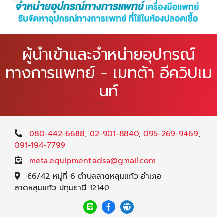
ผู้นำเข้าและจำหน่ายอุปกรณ์
ทางการแพทย์ - เมทต้า อีควิปเม
นท์
080-442-6688
,
02-901-8840
,
095-269-9469
,
091-194-7799
meta.equipment.adsa@gmail.com
66/42 หมู่ที่ 6 ตำบลลาดหลุมแก้ว อำเภอ
ลาดหลุมแก้ว ปทุมธานี 12140