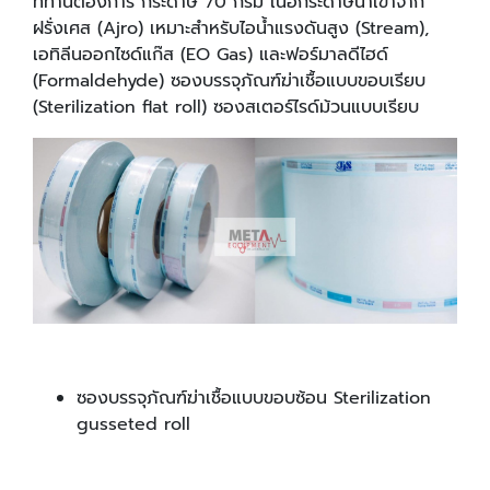
ที่ท่านต้องการ กระดาษ 70 กรัม เนื้อกระดาษนำเข้าจาก
ฝรั่งเศส (Ajro) เหมาะสำหรับไอน้ำแรงดันสูง (Stream),
เอทิลีนออกไซด์แก๊ส (EO Gas) และฟอร์มาลดีไฮด์
(Formaldehyde) ซองบรรจุภัณฑ์ฆ่าเชื้อแบบขอบเรียบ
(Sterilization flat roll) ซองสเตอร์ไรด์ม้วนแบบเรียบ
ซองบรรจุภัณฑ์ฆ่าเชื้อแบบขอบซ้อน Sterilization
gusseted roll